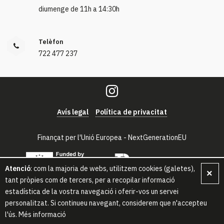
diumenge de 11h a 14:30h
Telèfon
722 477 237
Avís legal
Política de privacitat
Finançat per l'Unió Europea - NextGenerationEU
Atenció
: com la majoria de webs, utilitzem cookies (galetes),
×
tant pròpies com de tercers, per a recopilar informació
© Malapell - Tots els drets reservats.
estadística de la vostra navegació i oferir-vos un servei
personalitzat. Si continueu navegant, considerem que n'accepteu
l'ús.
Més informació